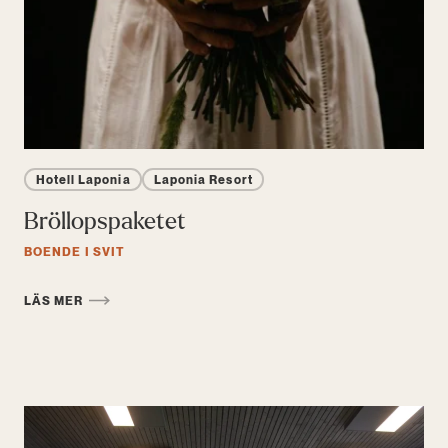
Hotell Laponia
Laponia Resort
Bröllopspaketet
BOENDE I SVIT
LÄS MER