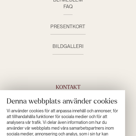
FAQ
PRESENTKORT
BILDGALLERI
KONTAKT
Denna webbplats använder cookies
+46 (0)960 555 00
INFO@HOTELL-LAPONIA.SE
Vi använder cookies för att anpassa innehåll och annonser, för
KONTAKTA OSS
att tillhandahålla funktioner för sociala medier och för att
analysera vår trafik. Vi delar även information om hur du
använder vår webbplats med våra samarbetspartners inom
sociala medier, annonsering och analys, som i sin tur kan