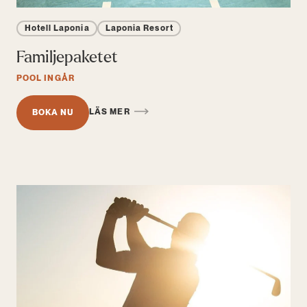
Hotell Laponia
Laponia Resort
Familjepaketet
POOL INGÅR
LÄS MER
BOKA NU