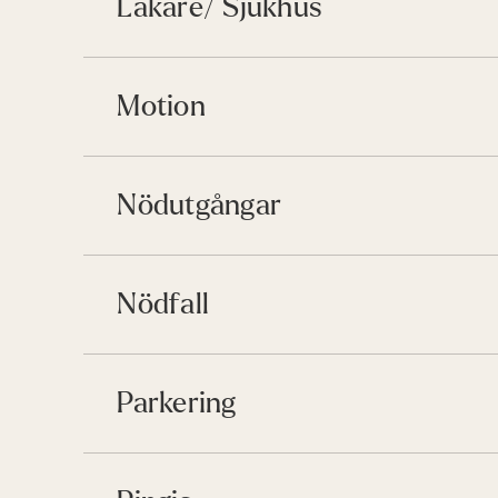
Läkare/ Sjukhus
Motion
Nödutgångar
Nödfall
Parkering