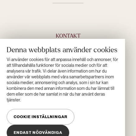
KONTAKT
Denna webbplats använder cookies
+46 (0)960 555 00
INFO@HOTELL-LAPONIA.SE
Vi använder cookies för att anpassa innehåll och annonser, för
KONTAKTA OSS
att tillhandahålla funktioner för sociala medier och för att
analysera vår trafik. Vi delar även information om hur du
använder vår webbplats med våra samarbetspartners inom
sociala medier, annonsering och analys, som i sin tur kan
ÖPPETTIDER
kombinera den med annan information som du har lämnat till
dem eller som de har samlat in när du har använt deras
tjänster.
COOKIE INSTÄLLNINGAR
ENDAST NÖDVÄNDIGA