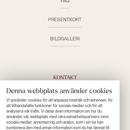
FAQ
PRESENTKORT
BILDGALLERI
KONTAKT
Denna webbplats använder cookies
+46 (0)960 555 00
INFO@HOTELL-LAPONIA.SE
Vi använder cookies för att anpassa innehåll och annonser, för
KONTAKTA OSS
att tillhandahålla funktioner för sociala medier och för att
analysera vår trafik. Vi delar även information om hur du
använder vår webbplats med våra samarbetspartners inom
sociala medier, annonsering och analys, som i sin tur kan
ÖPPETTIDER
kombinera den med annan information som du har lämnat till