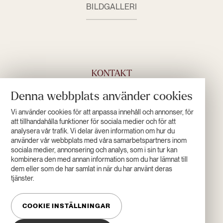
BILDGALLERI
KONTAKT
Denna webbplats använder cookies
+46 (0)960 555 00
INFO@HOTELL-LAPONIA.SE
Vi använder cookies för att anpassa innehåll och annonser, för
KONTAKTA OSS
att tillhandahålla funktioner för sociala medier och för att
analysera vår trafik. Vi delar även information om hur du
använder vår webbplats med våra samarbetspartners inom
sociala medier, annonsering och analys, som i sin tur kan
ÖPPETTIDER
kombinera den med annan information som du har lämnat till
dem eller som de har samlat in när du har använt deras
tjänster.
COOKIE INSTÄLLNINGAR